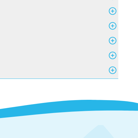
nce)
 pédagogiques en PMJE