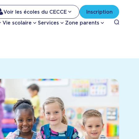
Na
Voir les écoles du CECCE
Inscription
Nav
Open sea
Vie scolaire
Services
Zone parents
se
pri