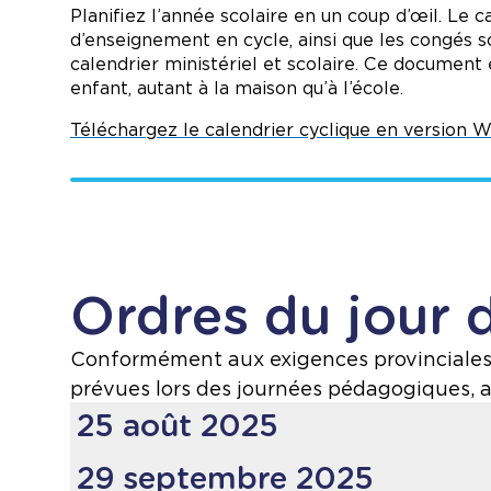
12 h 50 à 13 h 25
: Récréation
Planifiez l’année scolaire en un coup d’œil. Le 
14 h 25 à 14 h 40
: Récréation de l’après-mi
d’enseignement en cycle, ainsi que les congés s
15 h 40
: Fin de journée, départ des élèves
calendrier ministériel et scolaire. Ce document 
enfant, autant à la maison qu’à l’école.
Téléchargez le calendrier cyclique en version W
Ordres du jour 
Conformément aux exigences provinciales, 
prévues lors des journées pédagogiques, a
25 août 2025
29 septembre 2025
Prière, reconnaissance du territoire et décl