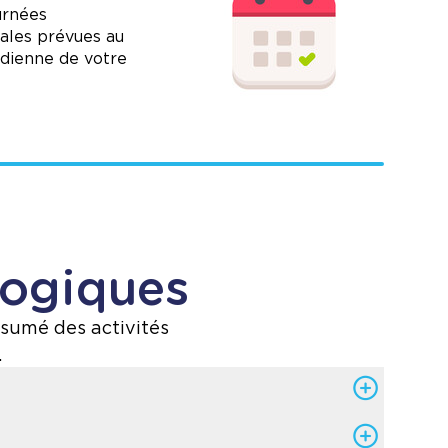
urnées
iales prévues au
tidienne de votre
gogiques
ésumé des activités
.