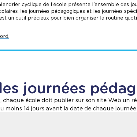
calendrier cyclique de l’école présente l’ensemble des jo
di
colaires, les journées pédagogiques et les journées spéc
est un outil précieux pour bien organiser la routine quo
ord.
des journées péda
chaque école doit publier sur son site Web un r
u moins 14 jours avant la date de chaque journée
aration contre le racisme