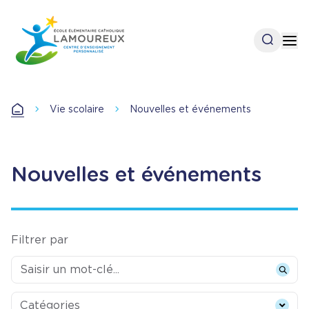
Aller
au
contenu
Open se
Op
principal
Vie scolaire
Nouvelles et événements
Accueil
Nouvelles et événements
Filtrer par
Categories
Catégories