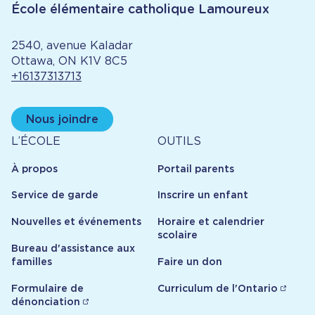
École élémentaire catholique Lamoureux
2540, avenue Kaladar
Ottawa, ON K1V 8C5
+16137313713
Nous joindre
À
Outils
L’ÉCOLE
OUTILS
propos
À propos
Portail parents
Service de garde
Inscrire un enfant
Nouvelles et événements
Horaire et calendrier
scolaire
Bureau d'assistance aux
familles
Faire un don
Formulaire de
Curriculum de l'Ontario
dénonciation